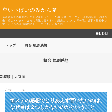
空いっぱいのみかん箱
新海誠監督の映画などの感想を綴ったり、2.5次元舞台やアニメ・漫画の話題・感想を
垂れ流しています。ただの日記も書きます。語彙力のない、頭の悪い記事を量産中で
す。いいものは積極的に紹介していきたい系人間。
MENU
トップ
>
舞台-観劇感想
舞台-観劇感想
新着順
人気順
2016
-
09
-
07
笛ステの感想でとりあえず言いたいのは、
なぜ目は２つしかないのかということ