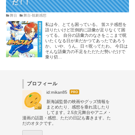
だ！！
舞台
舞台-観劇感想
私は今、とても困っている。 笛ステ感想を
語りたいけど圧倒的に語彙が足りなくて困
ってる。 自分の語彙力のなさをここまで呪
いたくなる日が未だかつてあったであろう
か。 いや、うん、日々呪ってたわ。 今日は
そんな語彙力の不足をただただ勢いだけで
乗り切…
プロフィール
はて
id:mikan85
なブ
新海誠監督の映画やグッズ情報を
ログ
まとめたり、感想を垂れ流したり
Pro
してます。2.5次元舞台やアニメ・
漫画の話題・感想、ただの日記も書きます。た
だのオタクです。